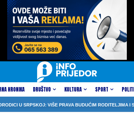
RNA HRONIKA
DRUŠTVO
KULTURA
SPORT
POLIT
DICI U SRPSKOJ: VIŠE PRAVA BUDUĆIM RODITELJIMA I S