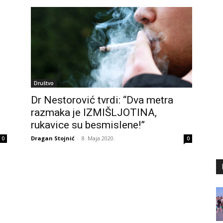
Društvo
Dr Nestorović tvrdi: “Dva metra
razmaka je IZMIŠLJOTINA,
rukavice su besmislene!”
Dragan Stojnić
-
8. Maja 2020.
0
0