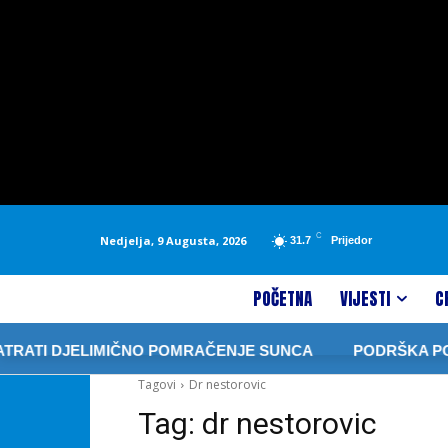
C
Nedjelja, 9 Augusta, 2026
31.7
Prijedor
POČETNA
VIJESTI
C
RATI DJELIMIČNO POMRAČENJE SUNCA
PODRŠKA PORO
Tagovi
Dr nestorovic
Tag:
dr nestorovic