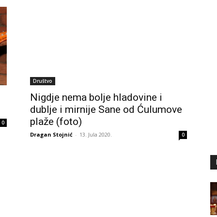
Društvo
Nigdje nema bolje hladovine i
dublje i mirnije Sane od Ćulumove
plaže (foto)
0
Dragan Stojnić
-
13. Jula 2020.
0