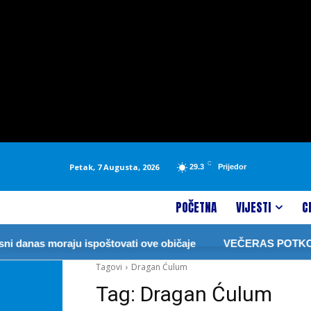
C
Petak, 7 Augusta, 2026
29.3
Prijedor
POČETNA
VIJESTI
C
danas moraju ispoštovati ove običaje
VEČERAS POTKOZA
Tagovi
Dragan Ćulum
Tag:
Dragan Ćulum