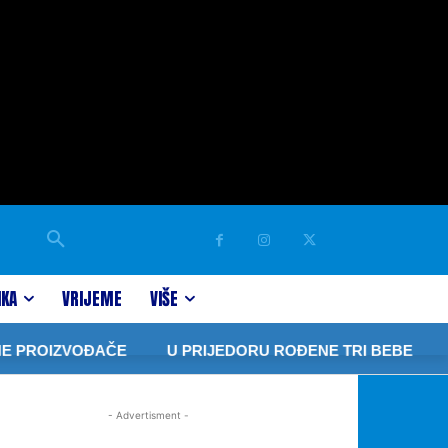
IKA
VRIJEME
VIŠE
 PROIZVOĐAČE
U PRIJEDORU ROĐENE TRI BEBE
Ja
- Advertisment -