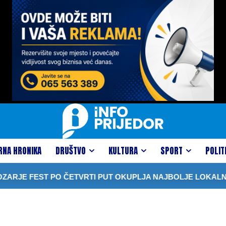
RNA HRONIKA
DRUŠTVO
KULTURA
SPORT
POLIT
RJE FEST PO ČETVRTI PUT OKUPLJA NAJBOLJE LOKALNE