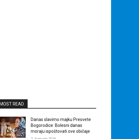
MOST READ
Danas slavimo majku Presvete
Bogorodice: Bolesni danas
moraju ispoštovati ove običaje
7. Augusta 2026.