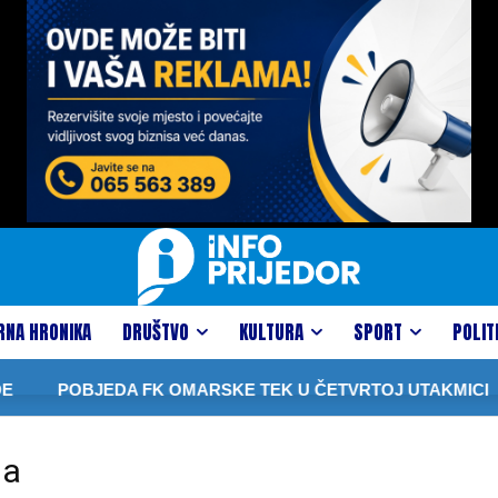
RNA HRONIKA
DRUŠTVO
KULTURA
SPORT
POLIT
POBJEDA FK OMARSKE TEK U ČETVRTOJ UTAKMICI
ma