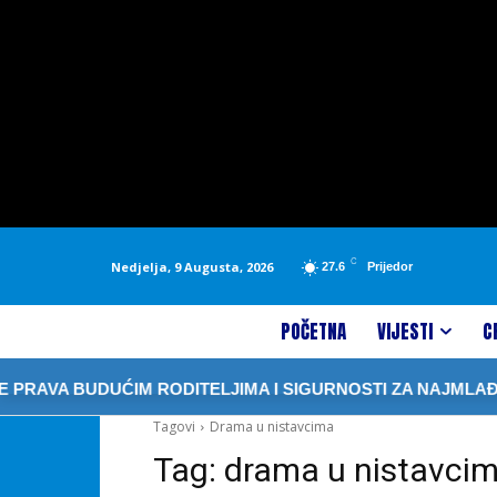
C
Nedjelja, 9 Augusta, 2026
27.6
Prijedor
POČETNA
VIJESTI
C
PRAVA BUDUĆIM RODITELJIMA I SIGURNOSTI ZA NAJMLAĐE
Tagovi
Drama u nistavcima
Tag:
drama u nistavci