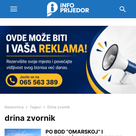
Naslovnica
Tagovi
Drina zvornik
drina zvornik
PO BOD “OMARSKOJ” I