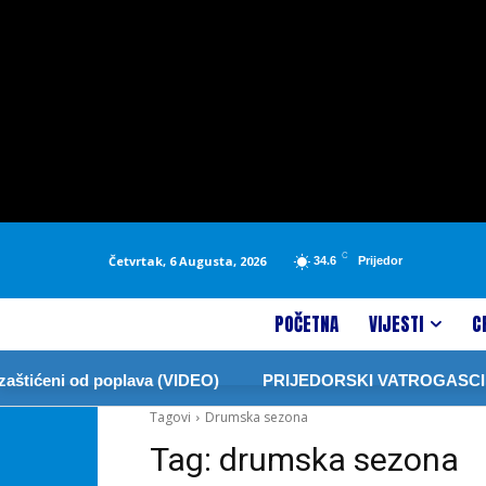
C
Četvrtak, 6 Augusta, 2026
34.6
Prijedor
POČETNA
VIJESTI
C
tićeni od poplava (VIDEO)
PRIJEDORSKI VATROGASCI ZA
Tagovi
Drumska sezona
Tag:
drumska sezona