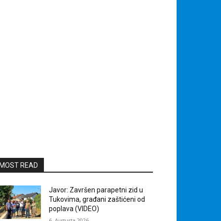
MOST READ
Javor: Završen parapetni zid u
Tukovima, građani zaštićeni od
poplava (VIDEO)
6. Augusta 2026.