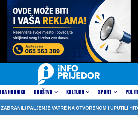
RNA HRONIKA
DRUŠTVO
KULTURA
SPORT
POLIT
BRANILI PALJENJE VATRE NA OTVORENOM I UPUTILI HITA