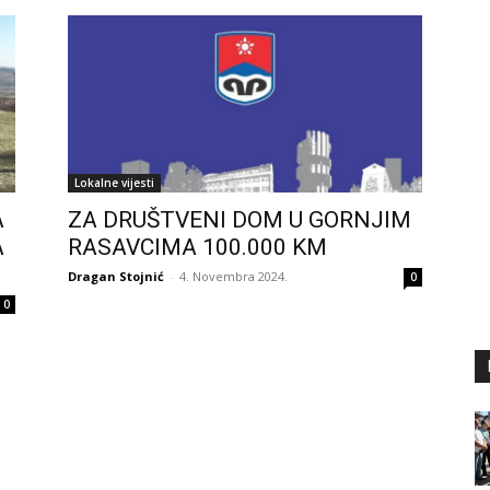
Lokalne vijesti
A
ZA DRUŠTVENI DOM U GORNJIM
A
RASAVCIMA 100.000 KM
Dragan Stojnić
-
4. Novembra 2024.
0
0