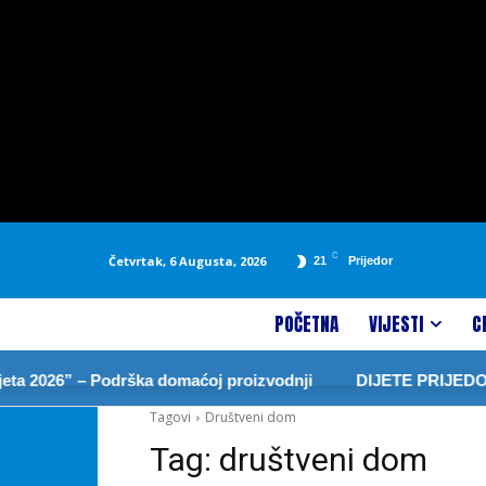
C
Četvrtak, 6 Augusta, 2026
21
Prijedor
POČETNA
VIJESTI
C
a 2026” – Podrška domaćoj proizvodnji
DIJETE PRIJEDOR
Tagovi
Društveni dom
Tag:
društveni dom