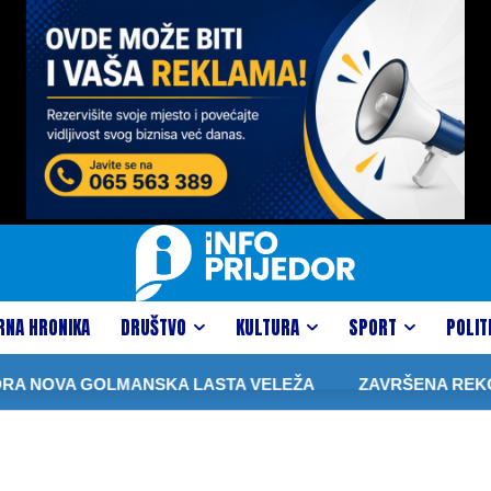
RNA HRONIKA
DRUŠTVO
KULTURA
SPORT
POLIT
A NOVA GOLMANSKA LASTA VELEŽA
ZAVRŠENA REKONST