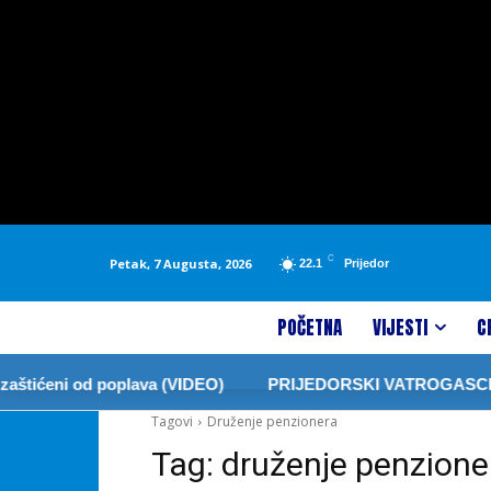
C
Petak, 7 Augusta, 2026
22.1
Prijedor
POČETNA
VIJESTI
C
štićeni od poplava (VIDEO)
PRIJEDORSKI VATROGASCI ZA
Tagovi
Druženje penzionera
Tag:
druženje penzione