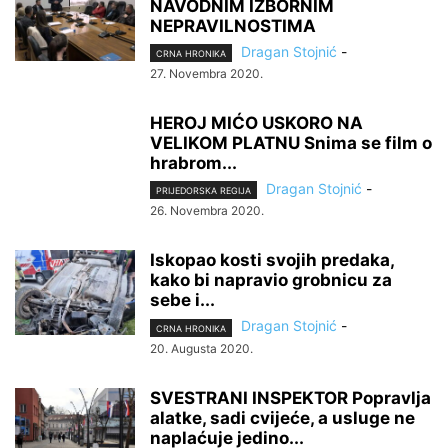
NAVODNIM IZBORNIM
NEPRAVILNOSTIMA
Dragan Stojnić
-
CRNA HRONIKA
27. Novembra 2020.
HEROJ MIĆO USKORO NA
VELIKOM PLATNU Snima se film o
hrabrom...
Dragan Stojnić
-
PRIJEDORSKA REGIJA
26. Novembra 2020.
Iskopao kosti svojih predaka,
kako bi napravio grobnicu za
sebe i...
Dragan Stojnić
-
CRNA HRONIKA
20. Augusta 2020.
SVESTRANI INSPEKTOR Popravlja
alatke, sadi cvijeće, a usluge ne
naplaćuje jedino...