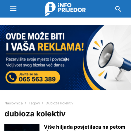
Naslovnica
Tagovi
Dubioza kolektiv
dubioza kolektiv
Više hiljada posjetilaca na petom