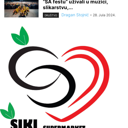
“ŠA festu” uživali u muzici,
slikarstvu,...
Dragan Stojnić
-
28. Jula 2024.
DRUŠTVO