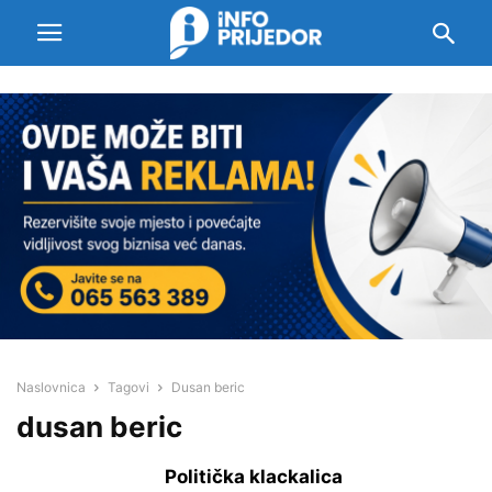
Naslovnica
Tagovi
Dusan beric
dusan beric
Politička klackalica