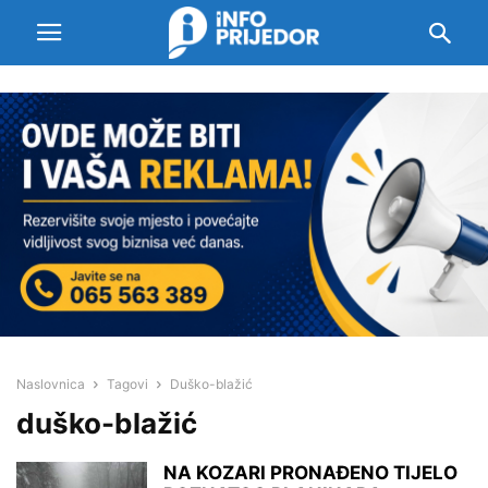
Naslovnica
Tagovi
Duško-blažić
duško-blažić
NA KOZARI PRONAĐENO TIJELO