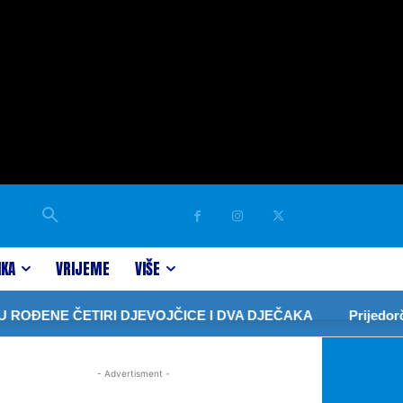
IKA
VRIJEME
VIŠE
ROĐENE ČETIRI DJEVOJČICE I DVA DJEČAKA
Prijedorča
- Advertisment -