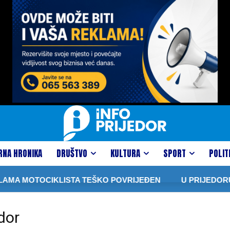
RNA HRONIKA
DRUŠTVO
KULTURA
SPORT
POLIT
MA MOTOCIKLISTA TEŠKO POVRIJEĐEN
U PRIJEDORU 
dor