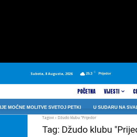
C
Subota, 8 Augusta, 2026
25.3
Prijedor
POČETNA
VIJESTI
C
E MOĆNE MOLITVE SVETOJ PETKI
U SUDARU NA SVALA
Tagovi
Džudo klubu "Prijedor
Tag:
Džudo klubu "Prije