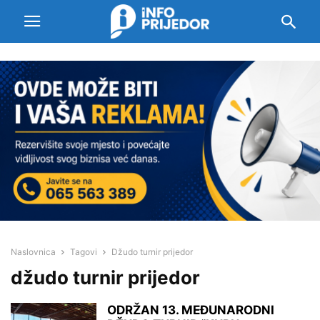
Naslovnica
Tagovi
Džudo turnir prijedor
džudo turnir prijedor
ODRŽAN 13. MEĐUNARODNI