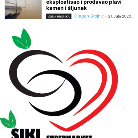
eksploatisao i prodavao plavi
kamen i šljunak
Dragan Stojnić
-
21. Jula 2020.
CRNA HRONIKA