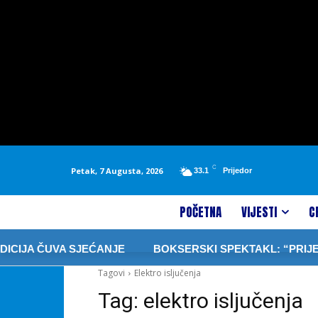
C
Petak, 7 Augusta, 2026
33.1
Prijedor
POČETNA
VIJESTI
C
CIJA ČUVA SJEĆANJE
BOKSERSKI SPEKTAKL: “PRIJEDO
Tagovi
Elektro isljučenja
Tag:
elektro isljučenja