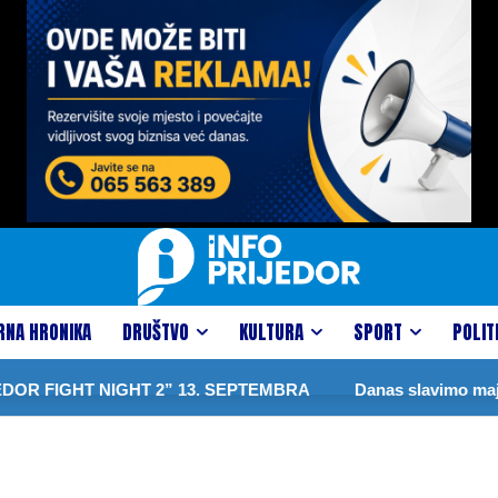
RNA HRONIKA
DRUŠTVO
KULTURA
SPORT
POLIT
R FIGHT NIGHT 2” 13. SEPTEMBRA
Danas slavimo majku 