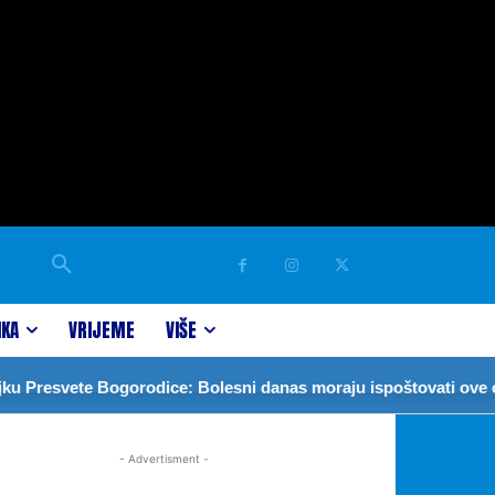
IKA
VRIJEME
VIŠE
Presvete Bogorodice: Bolesni danas moraju ispoštovati ove obi
- Advertisment -