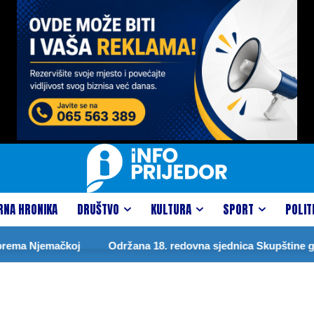
RNA HRONIKA
DRUŠTVO
KULTURA
SPORT
POLIT
rema Njemačkoj
Održana 18. redovna sjednica Skupštine gra