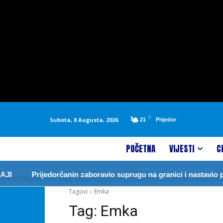
C
Subota, 8 Augusta, 2026
21
Prijedor
POČETNA
VIJESTI
C
I
Prijedorčanin zaboravio suprugu na granici i nastavio p
Tagovi
Emka
Tag:
Emka