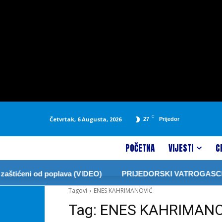
C
Četvrtak, 6 Augusta, 2026
27
Prijedor
POČETNA
VIJESTI
C
štićeni od poplava (VIDEO)
PRIJEDORSKI VATROGASCI ZA
Tagovi
ENES KAHRIMANOVIĆ
Tag:
ENES KAHRIMAN