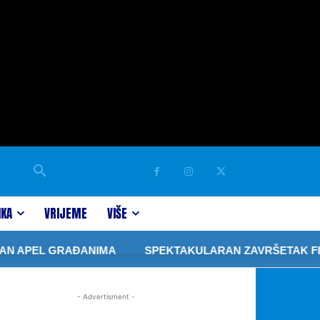
IKA
VRIJEME
VIŠE
N APEL GRAĐANIMA
SPEKTAKULARAN ZAVRŠETAK FIBA 
- Advertisment -