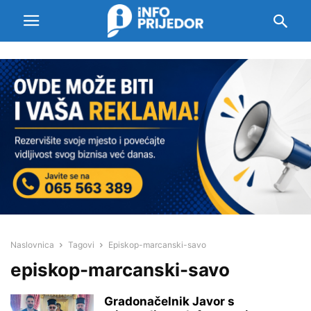
Naslovnica
Tagovi
Episkop-marcanski-savo
episkop-marcanski-savo
Gradonačelnik Javor s