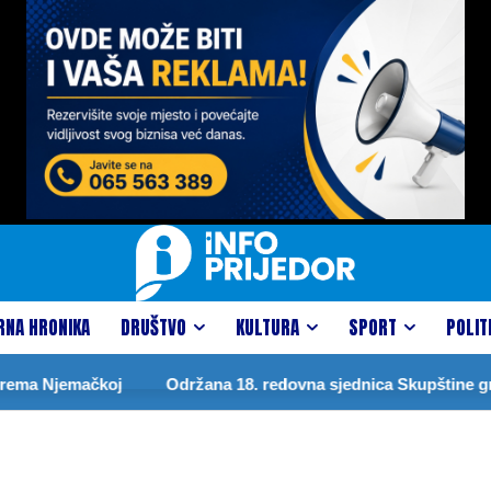
RNA HRONIKA
DRUŠTVO
KULTURA
SPORT
POLIT
ema Njemačkoj
Održana 18. redovna sjednica Skupštine gra