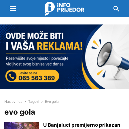
Naslovnica
Tagovi
Evo gola
evo gola
U Banjaluci premijerno prikazan