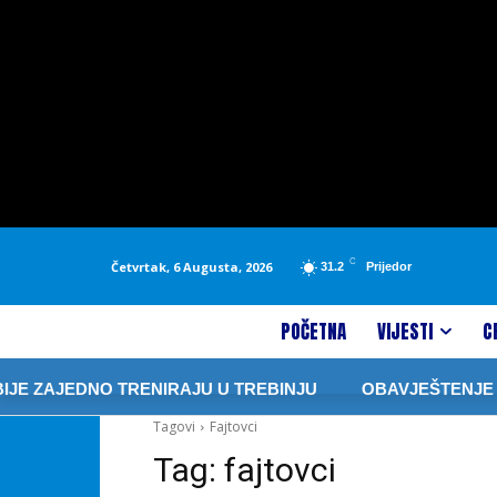
C
Četvrtak, 6 Augusta, 2026
31.2
Prijedor
POČETNA
VIJESTI
C
JE ZAJEDNO TRENIRAJU U TREBINJU
OBAVJEŠTENJE IZ 
Tagovi
Fajtovci
Tag:
fajtovci