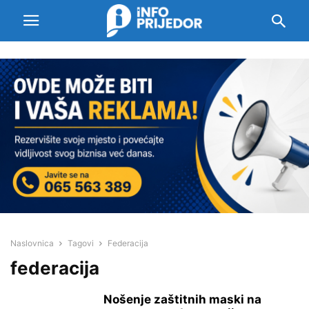
Naslovnica
Tagovi
Federacija
federacija
Nošenje zaštitnih maski na