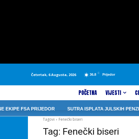
C
Četvrtak, 6 Augusta, 2026
36.8
Prijedor
POČETNA
VIJESTI
C
EKIPE FSA PRIJEDOR
SUTRA ISPLATA JULSKIH PENZIJ
Tagovi
Fenečki biseri
Tag:
Fenečki biseri