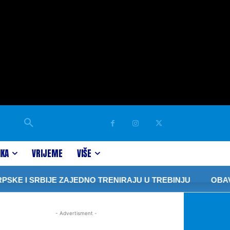
IKA
VRIJEME
VIŠE
SKE I SRBIJE ZAJEDNO TRENIRAJU U TREBINJU
OBAVJE
- Advertisment -