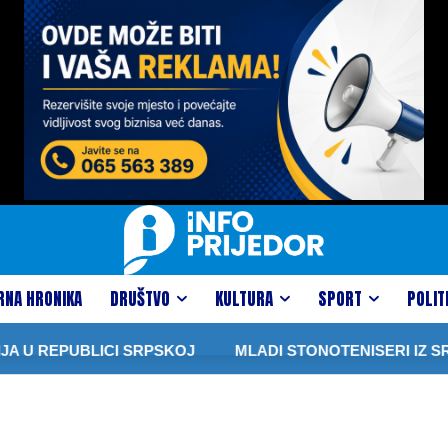
RNA HRONIKA
DRUŠTVO
KULTURA
SPORT
POLIT
A U REPUBLICI SRPSKOJ
MLADI STONOTENISERI IZ SRP