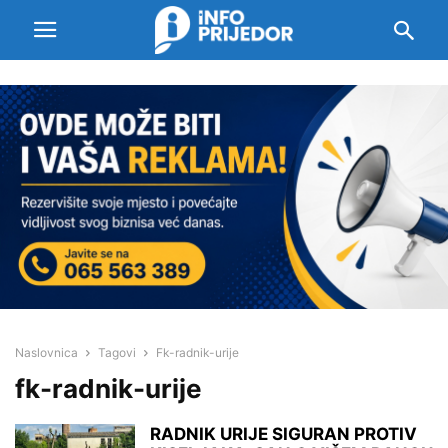
Naslovnica
Tagovi
Fk-radnik-urije
fk-radnik-urije
RADNIK URIJE SIGURAN PROTIV