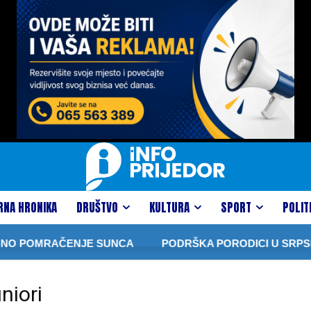
RNA HRONIKA
DRUŠTVO
KULTURA
SPORT
POLIT
ČNO POMRAČENJE SUNCA
PODRŠKA PORODICI U SRPSKOJ
niori