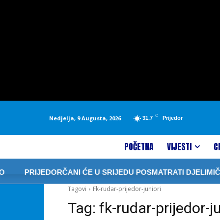
C
Nedjelja, 9 Augusta, 2026
31.7
Prijedor
POČETNA
VIJESTI
C
PRIJEDORČANI ĆE U SRIJEDU POSMATRATI DJELIMI
Tagovi
Fk-rudar-prijedor-juniori
Tag:
fk-rudar-prijedor-ju