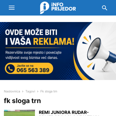
Naslovnica
Tagovi
Fk sloga trn
fk sloga trn
REMI JUNIORA RUDAR-