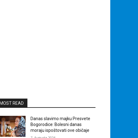
MOST READ
Danas slavimo majku Presvete
Bogorodice: Bolesni danas
moraju ispoštovati ove običaje
7. Augusta 2026.