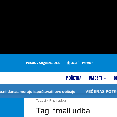
C
Petak, 7 Augusta, 2026
29.3
Prijedor
POČETNA
VIJESTI
C
 danas moraju ispoštovati ove običaje
VEČERAS POTKOZA
Tagovi
Fmali udbal
Tag:
fmali udbal