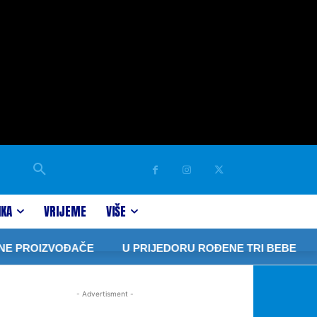
IKA
VRIJEME
VIŠE
 PROIZVOĐAČE
U PRIJEDORU ROĐENE TRI BEBE
J
- Advertisment -