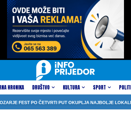
RNA HRONIKA
DRUŠTVO
KULTURA
SPORT
POLIT
RJE FEST PO ČETVRTI PUT OKUPLJA NAJBOLJE LOKALNE