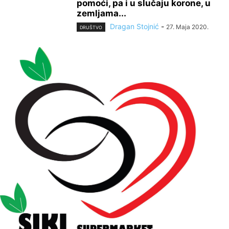
pomoći, pa i u slučaju korone, u
zemljama...
Dragan Stojnić
-
27. Maja 2020.
DRUŠTVO