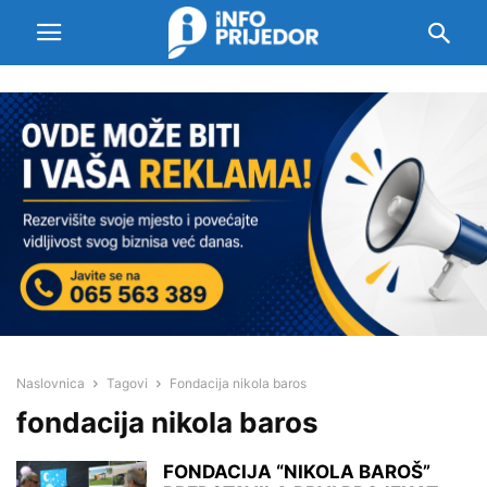
Naslovnica
Tagovi
Fondacija nikola baros
fondacija nikola baros
FONDACIJA “NIKOLA BAROŠ”