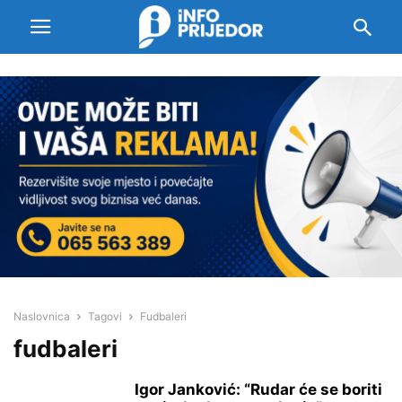
Naslovnica
Tagovi
Fudbaleri
fudbaleri
Igor Janković: “Rudar će se boriti