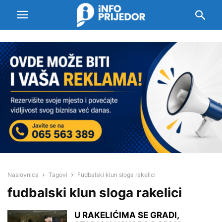
Naslovnica
Tagovi
Fudbalski klun sloga rakelici
fudbalski klun sloga rakelici
U RAKELIĆIMA SE GRADI,