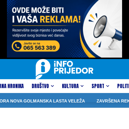
RNA HRONIKA
DRUŠTVO
KULTURA
SPORT
POLIT
A NOVA GOLMANSKA LASTA VELEŽA
ZAVRŠENA REKONS