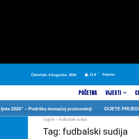
C
Četvrtak, 6 Augusta, 2026
21.6
Prijedor
POČETNA
VIJESTI
C
ta 2026” – Podrška domaćoj proizvodnji
DIJETE PRIJEDOR
Tagovi
Fudbalski sudija
Tag:
fudbalski sudija