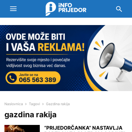
Naslovnica
Tagovi
Gazdina rakija
gazdina rakija
“PRIJEDORČANKA” NASTAVLJA