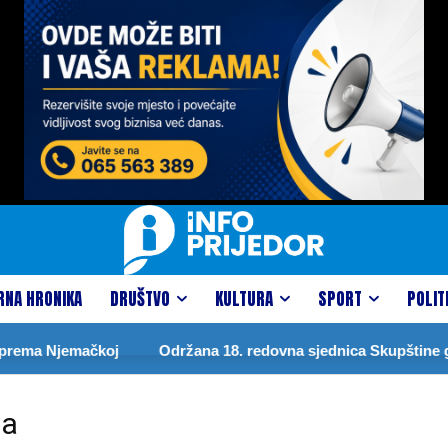
RNA HRONIKA
DRUŠTVO
KULTURA
SPORT
POLIT
rema Njemačkoj
Održana 18. redovna sjednica Skupštine gr
ma