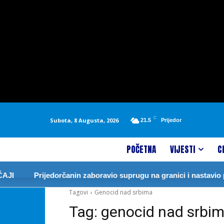
C
Subota, 8 Augusta, 2026
21.5
Prijedor
POČETNA
VIJESTI
C
JI
Prijedorčanin zaboravio suprugu na granici i nastavio p
Tagovi
Genocid nad srbima
Tag:
genocid nad srbi