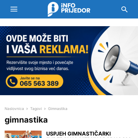
Naslovnica
Tagovi
Gimnastika
gimnastika
USPJEH GIMNASTIČARKI