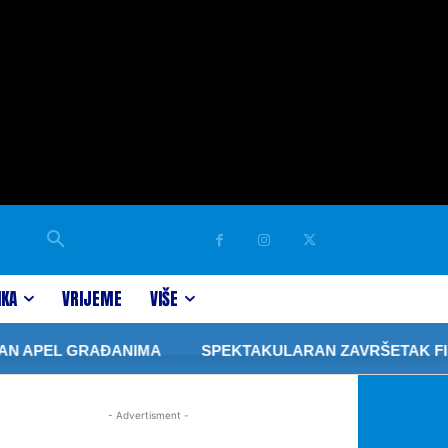
IKA
VRIJEME
VIŠE
N APEL GRAĐANIMA
SPEKTAKULARAN ZAVRŠETAK FIBA 
- Advertisment -