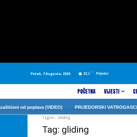
C
Petak, 7 Augusta, 2026
22.1
Prijedor
POČETNA
VIJESTI
C
štićeni od poplava (VIDEO)
PRIJEDORSKI VATROGASCI ZA
Tagovi
Gliding
Tag:
gliding