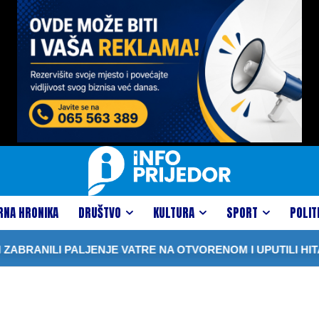
RNA HRONIKA
DRUŠTVO
KULTURA
SPORT
POLIT
BRANILI PALJENJE VATRE NA OTVORENOM I UPUTILI HITA