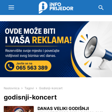
Naslovnica
Tagovi
Godisnji-koncert
godisnji-koncert
DANAS VELIKI GODIŠNJI