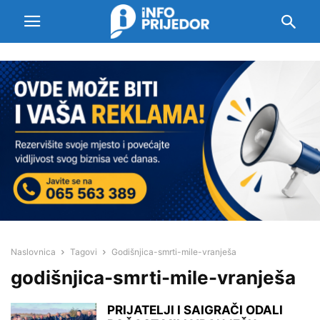
Naslovnica
Tagovi
Godišnjica-smrti-mile-vranješa
godišnjica-smrti-mile-vranješa
PRIJATELJI I SAIGRAČI ODALI