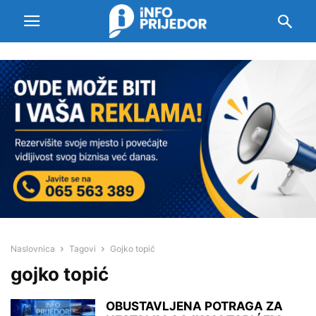
Naslovnica
Tagovi
Gojko topić
gojko topić
OBUSTAVLJENA POTRAGA ZA