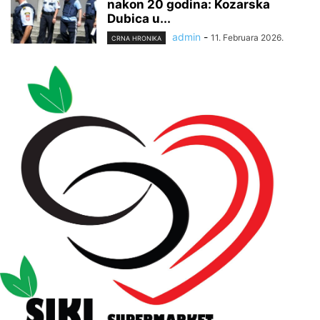
nakon 20 godina: Kozarska
Dubica u...
admin
-
11. Februara 2026.
CRNA HRONIKA