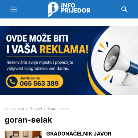
Naslovnica
Tagovi
Goran-selak
goran-selak
GRADONAČELNIK JAVOR