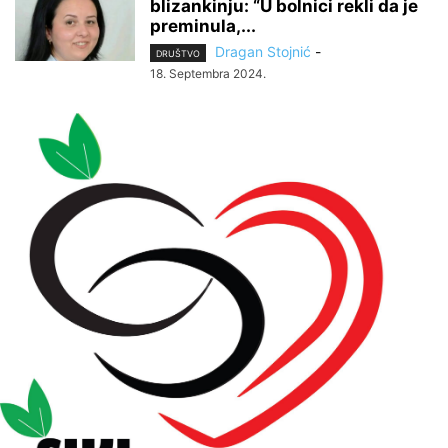
blizankinju: “U bolnici rekli da je
preminula,...
Dragan Stojnić
-
DRUŠTVO
18. Septembra 2024.