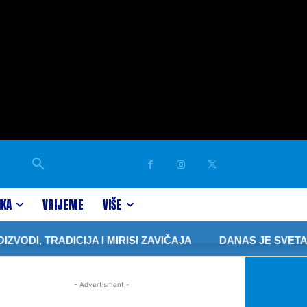
IKA
VRIJEME
VIŠE
I, TRADICIJA I MIRISI ZAVIČAJA
DANAS JE SVETA P
- Advertisment -