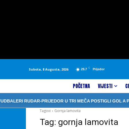
C
Subota, 8 Augusta, 2026
29.7
Prijedor
POČETNA
VIJESTI
C
BALERI RUDAR-PRIJEDOR U TRI MEČA POSTIGLI GOL A PRIM
Tagovi
Gornja lamovita
Tag:
gornja lamovita