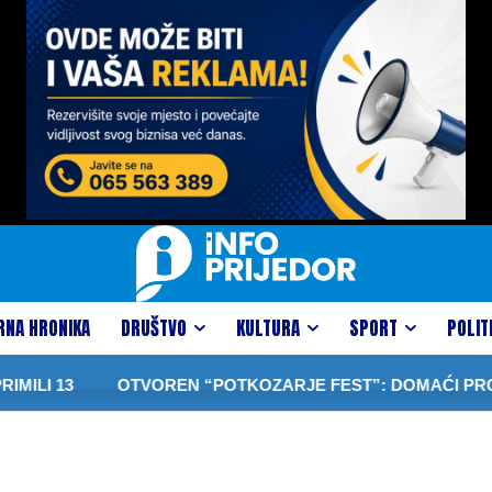
RNA HRONIKA
DRUŠTVO
KULTURA
SPORT
POLIT
ILI 13
OTVOREN “POTKOZARJE FEST”: DOMAĆI PROIZVOD