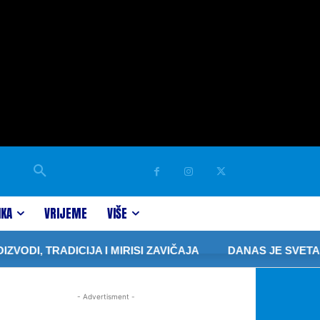
IKA
VRIJEME
VIŠE
DI, TRADICIJA I MIRISI ZAVIČAJA
DANAS JE SVETA P
- Advertisment -