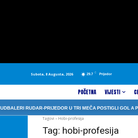
C
Subota, 8 Augusta, 2026
29.7
Prijedor
POČETNA
VIJESTI
C
BALERI RUDAR-PRIJEDOR U TRI MEČA POSTIGLI GOL A PRIM
Tagovi
Hobi-profesija
Tag:
hobi-profesija