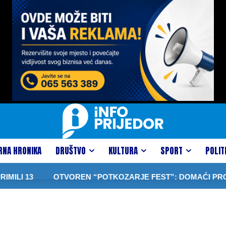
RNA HRONIKA
DRUŠTVO
KULTURA
SPORT
POLIT
ILI 13
OTVOREN “POTKOZARJE FEST”: DOMAĆI PROIZVO