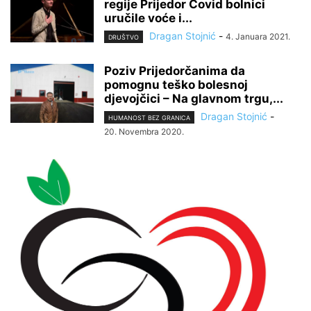
regije Prijedor Covid bolnici
uručile voće i...
Dragan Stojnić
-
4. Januara 2021.
DRUŠTVO
Poziv Prijedorčanima da
pomognu teško bolesnoj
djevojčici – Na glavnom trgu,...
Dragan Stojnić
-
HUMANOST BEZ GRANICA
20. Novembra 2020.