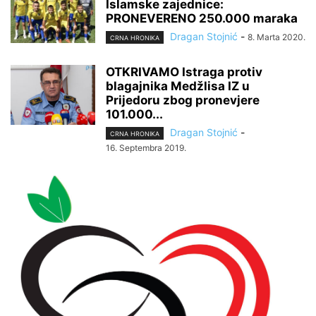
Islamske zajednice:
PRONEVERENO 250.000 maraka
Dragan Stojnić
-
8. Marta 2020.
CRNA HRONIKA
OTKRIVAMO Istraga protiv
blagajnika Medžlisa IZ u
Prijedoru zbog pronevjere
101.000...
Dragan Stojnić
-
CRNA HRONIKA
16. Septembra 2019.