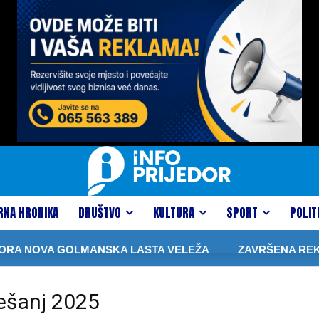
RNA HRONIKA
DRUŠTVO
KULTURA
SPORT
POLIT
RA NOVA GOLMANSKA LASTA VELEŽA
ZAVRŠENA REKONS
Tešanj 2025