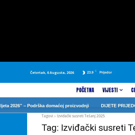
C
Četvrtak, 6 Augusta, 2026
23.9
Prijedor
POČETNA
VIJESTI
C
ta 2026” – Podrška domaćoj proizvodnji
DIJETE PRIJEDO
Tagovi
Izviđački susreti Tešanj 2025
Tag:
Izviđački susreti 