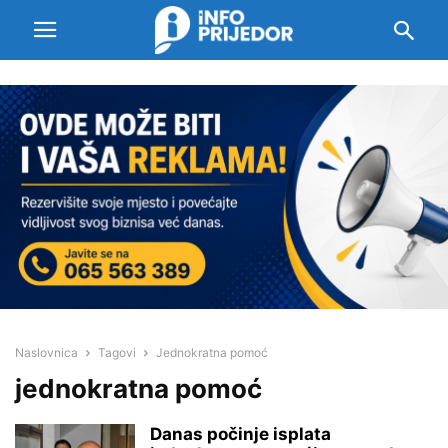
Naslovnica
Tagovi
Jednokratna pomoć
jednokratna pomoć
Danas počinje isplata