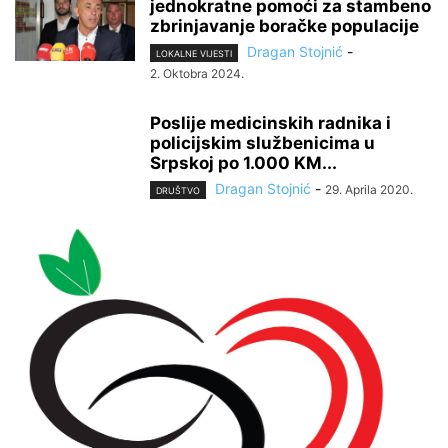
jednokratne pomoći za stambeno
zbrinjavanje boračke populacije
Dragan Stojnić
-
LOKALNE VIJESTI
2. Oktobra 2024.
Poslije medicinskih radnika i
policijskim službenicima u
Srpskoj po 1.000 KM...
Dragan Stojnić
-
29. Aprila 2020.
DRUŠTVO