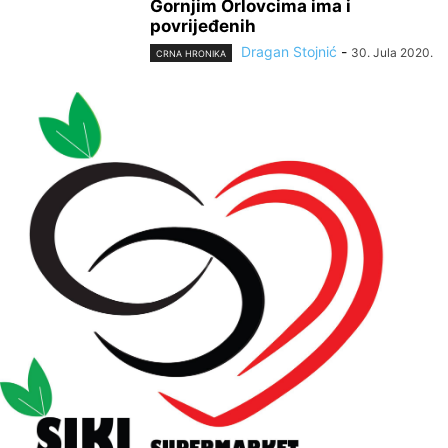
Gornjim Orlovcima ima i
povrijeđenih
Dragan Stojnić
-
30. Jula 2020.
CRNA HRONIKA