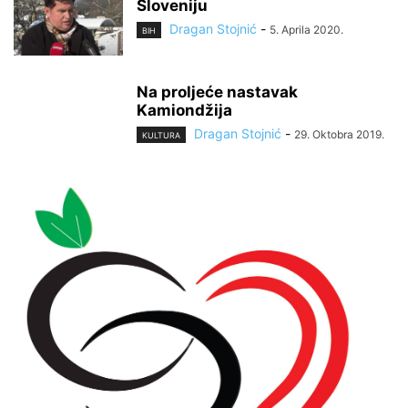
Sloveniju
Dragan Stojnić
-
5. Aprila 2020.
BIH
Na proljeće nastavak
Kamiondžija
Dragan Stojnić
-
29. Oktobra 2019.
KULTURA